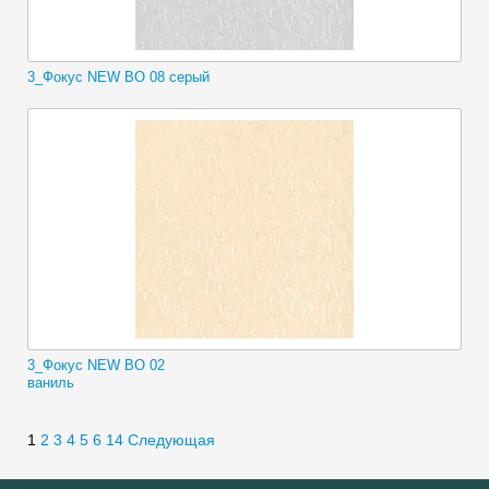
3_Фокус NEW BO 08 серый
3_Фокус NEW BO 02
ваниль
1
2
3
4
5
6
14
Следующая