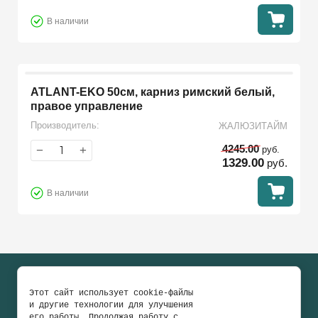
В наличии
ATLANT-EKO 50см, карниз римский белый,
правое управление
Производитель:
ЖАЛЮЗИТАЙМ
4245.00
−
+
руб.
1329.00
руб.
В наличии
COPYRIGHT © 2020 - 2026
Этот сайт использует cookie-файлы
Перепечатка, а равно использование материалов с данного сайта,
и другие технологии для улучшения
разрешена только по согласию с владельцем. Торговая марка FOROOM
зарегистрирована согласно российскому и международному
его работы. Продолжая работу с